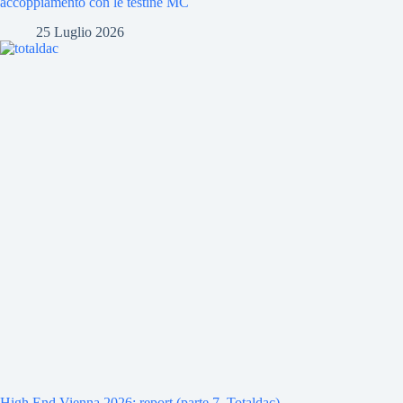
accoppiamento con le testine MC
25 Luglio 2026
High End Vienna 2026: report (parte 7, Totaldac)