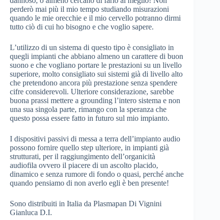
dannoso, o almeno cercano di farlo al meglio! Non
perderò mai più il mio tempo studiando misurazioni
quando le mie orecchie e il mio cervello potranno dirmi
tutto ciò di cui ho bisogno e che voglio sapere.
L’utilizzo di un sistema di questo tipo è consigliato in
quegli impianti che abbiano almeno un carattere di buon
suono e che vogliano portare le prestazioni su un livello
superiore, molto consigliato sui sistemi già di livello alto
che pretendono ancora più prestazione senza spendere
cifre considerevoli. Ulteriore considerazione, sarebbe
buona prassi mettere a grounding l’intero sistema e non
una sua singola parte, rimango con la speranza che
questo possa essere fatto in futuro sul mio impianto.
I dispositivi passivi di messa a terra dell’impianto audio
possono fornire quello step ulteriore, in impianti già
strutturati, per il raggiungimento dell’organicità
audiofila ovvero il piacere di un ascolto placido,
dinamico e senza rumore di fondo o quasi, perché anche
quando pensiamo di non averlo egli è ben presente!
Sono distribuiti in Italia da Plasmapan Di Vignini
Gianluca D.I.