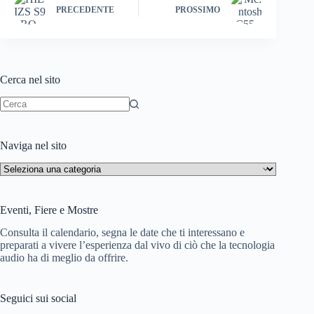
PRECEDENTE
PROSSIMO
t
pp
m
W
di
is
h
Cerca nel sito
Li
st
Nessun
risultato
Naviga nel sito
Naviga
nel
sito
Eventi, Fiere e Mostre
Consulta il calendario, segna le date che ti interessano e
preparati a vivere l’esperienza dal vivo di ciò che la tecnologia
audio ha di meglio da offrire.
Seguici sui social