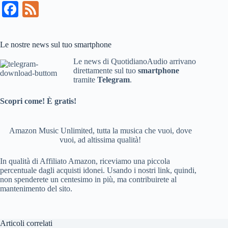
Fa
Fe
ce
ed
bo
Le nostre news sul tuo smartphone
ok
Le news di QuotidianoAudio arrivano
direttamente sul tuo
smartphone
tramite
Telegram
.
Scopri come! È gratis!
Amazon Music Unlimited, tutta la musica che vuoi, dove
vuoi, ad altissima qualità!
In qualità di Affiliato Amazon, riceviamo una piccola
percentuale dagli acquisti idonei. Usando i nostri link, quindi,
non spenderete un centesimo in più, ma contribuirete al
mantenimento del sito.
Articoli correlati