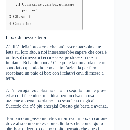
Come capire quale box utilizzare
per cosa?
Gli ascolti
Conclusioni
Il box di messa a terra
Al di là della loro storia che può essere agevolmente
letta sul loro sito, a noi interesserebbe sapere che cosa è
un
box di messa a terra
e cosa produce sui nostri
impianti. Bella domanda! Che poi è la domanda che mi
sono fatto quando ho contattato l’azienda per farmi
recapitare un paio di box con i relativi cavi di messa a
terra.
All’interrogativo abbiamo dato un seguito tramite prove
ed ascolti facendoci una idea ben precisa di cosa
avviene appena inseriamo una scatoletta magica!
Succede che c’è più energia! Questo già basta e avanza.
Torniamo un passo indietro, mi arriva un box di cartone
dove al suo interno esistono altri box che contengono
altri box di legno, così ho subito pensato che questi