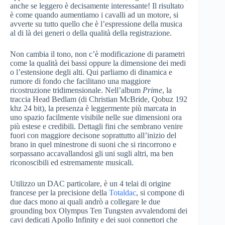
anche se leggero è decisamente interessante! Il risultato
è come quando aumentiamo i cavalli ad un motore, si
avverte su tutto quello che è l’espressione della musica
al di là dei generi o della qualità della registrazione.
Non cambia il tono, non c’è modificazione di parametri
come la qualità dei bassi oppure la dimensione dei medi
o l’estensione degli alti. Qui parliamo di dinamica e
rumore di fondo che facilitano una maggiore
ricostruzione tridimensionale. Nell’album
Prime
, la
traccia Head Bedlam (di Christian McBride, Qobuz 192
khz 24 bit), la presenza è leggermente più marcata in
uno spazio facilmente visibile nelle sue dimensioni ora
più estese e credibili. Dettagli fini che sembrano venire
fuori con maggiore decisone soprattutto all’inizio del
brano in quel minestrone di suoni che si rincorrono e
sorpassano accavallandosi gli uni sugli altri, ma ben
riconoscibili ed estremamente musicali.
Utilizzo un DAC particolare, è un 4 telai di origine
francese per la precisione della
Totaldac
, si compone di
due dacs mono ai quali andrò a collegare le due
grounding box Olympus Ten Tungsten avvalendomi dei
cavi dedicati Apollo Infinity e dei suoi connettori che