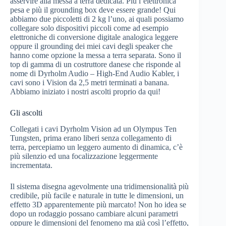
asservire alla messa a terra dedicata. Più l’elettronica
pesa e più il grounding box deve essere grande! Qui
abbiamo due piccoletti di 2 kg l’uno, ai quali possiamo
collegare solo dispositivi piccoli come ad esempio
elettroniche di conversione digitale analogica leggere
oppure il grounding dei miei cavi degli speaker che
hanno come opzione la messa a terra separata. Sono il
top di gamma di un costruttore danese che risponde al
nome di Dyrholm Audio – High-End Audio Kabler, i
cavi sono i Vision da 2,5 metri terminati a banana.
Abbiamo iniziato i nostri ascolti proprio da qui!
Gli ascolti
Collegati i cavi Dyrholm Vision ad un Olympus Ten
Tungsten, prima erano liberi senza collegamento di
terra, percepiamo un leggero aumento di dinamica, c’è
più silenzio ed una focalizzazione leggermente
incrementata.
Il sistema disegna agevolmente una tridimensionalità più
credibile, più facile e naturale in tutte le dimensioni, un
effetto 3D apparentemente più marcato! Non ho idea se
dopo un rodaggio possano cambiare alcuni parametri
oppure le dimensioni del fenomeno ma già così l’effetto,