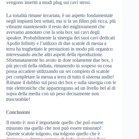
vengono inseriti a modi plug sui cavi stessi.
La tonalità rimane invariata, è un aspetto fondamentale
negli impianti ben settati, ma si fa un filino più ricca, più
vibrante mantenendo il resto dei miglioramenti che
avevamo annotato con la sola box sui cavi degli
speaker. Probabilmente la sinergia dei suoi cavi dedicati
Apollo Infinity e l’utilizzo di due scatole di messa a
terra ha traghettato le prestazioni in modo più organico
interessando anche altri aspetti della riproduzione.
Sfortunatamente ho avuto in dote solamente due box, i
più piccoli della nidiata, rimanendo in sospeso su cosa
possa accadere utilizzando un set completo di scatole
per completare la messa a terra di tutto il sistema audio!
Rimane il dubbio sul peso dei box e sulla sinergia con le
mie elettroniche che appartengono ad un livello bel al di
sopra della media con un peso decisamente non
trascurabile!
Conclusioni
Il motto è: non è importante quello che può essere
misurato ma quello che non può essere misurato!
Queste scatole tolgono, ma tolgono quello che è