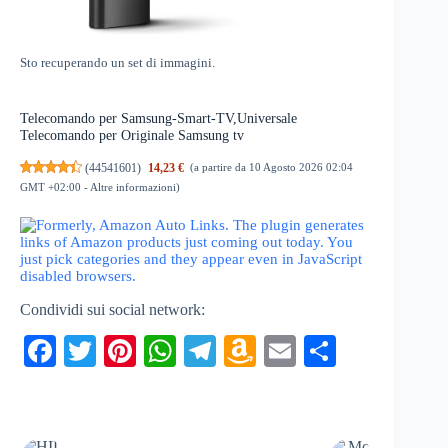
Sto recuperando un set di immagini.
Telecomando per Samsung-Smart-TV,Universale
Telecomando per Originale Samsung tv
(
44541601
)
14,23 €
(a partire da 10 Agosto 2026 02:04
GMT +02:00 -
Altre informazioni
)
Condividi sui social network:
Fa
T
Pi
W
Te
A
E
C
ce
wi
nt
ha
le
m
m
on
bo
tte
er
ts
gr
az
ail
di
ok
r
es
A
a
on
vi