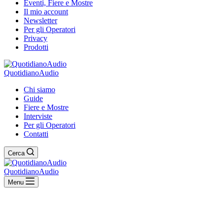
Eventi, Fiere e Mostre
Il mio account
Newsletter
Per gli Operatori
Privacy
Prodotti
QuotidianoAudio
Chi siamo
Guide
Fiere e Mostre
Interviste
Per gli Operatori
Contatti
Cerca
QuotidianoAudio
Menu