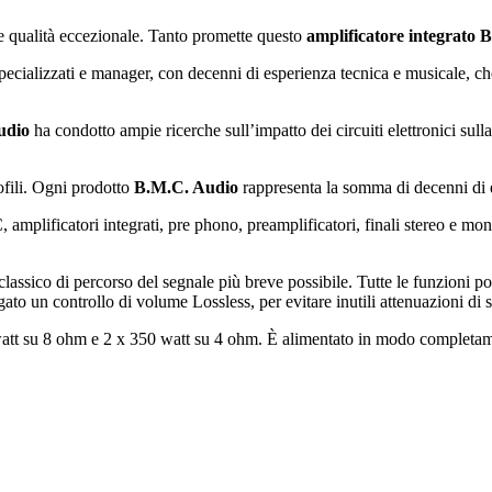
 e qualità eccezionale. Tanto promette questo
amplificatore integrato
specializzati e manager, con decenni di esperienza tecnica e musicale, c
udio
ha condotto ampie ricerche sull’impatto dei circuiti elettronici sul
ofili. Ogni prodotto
B.M.C. Audio
rappresenta la somma di decenni di es
mplificatori integrati, pre phono, preamplificatori, finali stereo e mono
classico di percorso del segnale più breve possibile. Tutte le funzioni p
to un controllo di volume Lossless, per evitare inutili attenuazioni di 
watt su 8 ohm e 2 x 350 watt su 4 ohm. È alimentato in modo completame