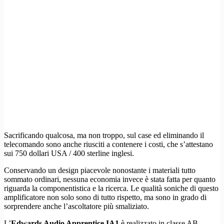
Sacrificando qualcosa, ma non troppo, sul case ed eliminando il
telecomando sono anche riusciti a contenere i costi, che s’attestano
sui 750 dollari USA / 400 sterline inglesi.
Conservando un design piacevole nonostante i materiali tutto
sommato ordinari, nessuna economia invece è stata fatta per quanto
riguarda la componentistica e la ricerca. Le qualità soniche di questo
amplificatore non solo sono di tutto rispetto, ma sono in grado di
sorprendere anche l’ascoltatore più smaliziato.
L’
Edwards Audio Apprentice IA1
è realizzato in classe AB