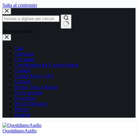
Salta al contenuto
Nessun risultato
Cart
Checkout
Chi siamo
Confirmation for Unsubscribtion
Contatti
Cookie Policy (UE)
Cookies
Eventi, Fiere e Mostre
Il mio account
Newsletter
Per gli Operatori
Privacy
Prodotti
QuotidianoAudio