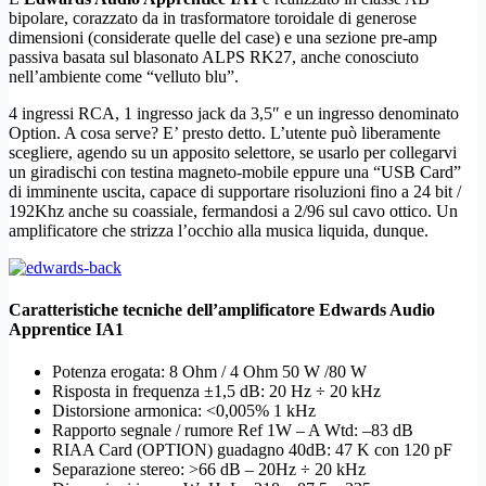
bipolare, corazzato da in trasformatore toroidale di generose
dimensioni (considerate quelle del case) e una sezione pre-amp
passiva basata sul blasonato ALPS RK27, anche conosciuto
nell’ambiente come “velluto blu”.
4 ingressi RCA, 1 ingresso jack da 3,5″ e un ingresso denominato
Option. A cosa serve? E’ presto detto. L’utente può liberamente
scegliere, agendo su un apposito selettore, se usarlo per collegarvi
un giradischi con testina magneto-mobile eppure una “USB Card”
di imminente uscita, capace di supportare risoluzioni fino a 24 bit /
192Khz anche su coassiale, fermandosi a 2/96 sul cavo ottico. Un
amplificatore che strizza l’occhio alla musica liquida, dunque.
Caratteristiche tecniche dell’amplificatore Edwards Audio
Apprentice IA1
Potenza erogata: 8 Ohm / 4 Ohm 50 W /80 W
Risposta in frequenza ±1,5 dB: 20 Hz ÷ 20 kHz
Distorsione armonica: <0,005% 1 kHz
Rapporto segnale / rumore Ref 1W – A Wtd: –83 dB
RIAA Card (OPTION) guadagno 40dB: 47 K con 120 pF
Separazione stereo: >66 dB – 20Hz ÷ 20 kHz