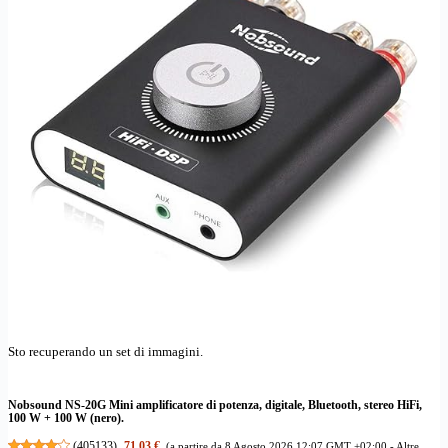
Sto recuperando un set di immagini.
Nobsound NS-20G Mini amplificatore di potenza, digitale, Bluetooth, stereo HiFi,
100 W + 100 W (nero).
(
405133
)
71,03 €
(a partire da 8 Agosto 2026 12:07 GMT +02:00 -
Altre