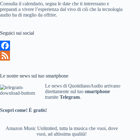
Consulta il calendario, segna le date che ti interessano e
preparati a vivere l’esperienza dal vivo di ciò che la tecnologia
audio ha di meglio da offrire.
Seguici sui social
F
a
F
c
e
Le nostre news sul tuo smartphone
e
e
Le news di QuotidianoAudio arrivano
direttamente sul tuo
smartphone
b
d
tramite
Telegram
.
o
Scopri come! È gratis!
o
k
Amazon Music Unlimited, tutta la musica che vuoi, dove
vuoi, ad altissima qualità!