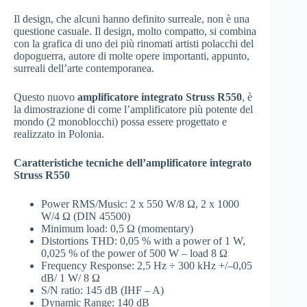
Il design, che alcuni hanno definito surreale, non è una
questione casuale. Il design, molto compatto, si combina
con la grafica di uno dei più rinomati artisti polacchi del
dopoguerra, autore di molte opere importanti, appunto,
surreali dell’arte contemporanea.
Questo nuovo
amplificatore integrato Struss R550
, è
la dimostrazione di come l’amplificatore più potente del
mondo (2 monoblocchi) possa essere progettato e
realizzato in Polonia.
Caratteristiche tecniche dell’amplificatore integrato
Struss R550
Power RMS/Music: 2 x 550 W/8 Ω, 2 x 1000
W/4 Ω (DIN 45500)
Minimum load: 0,5 Ω (momentary)
Distortions THD: 0,05 % with a power of 1 W,
0,025 % of the power of 500 W – load 8 Ω
Frequency Response: 2,5 Hz ÷ 300 kHz +/–0,05
dB/ 1 W/ 8 Ω
S/N ratio: 145 dB (IHF – A)
Dynamic Range: 140 dB