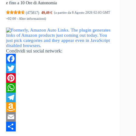
e fino a 10 Ore di Autonomia
(
475817
)
49,49 €
(a partire da 8 Agosto 2026 02:03 GMT
+02:00 -
Altre informazioni
)
Condividi sui social network:
F
a
T
c
w
P
e
i
i
W
b
t
n
h
T
o
t
t
a
e
A
o
e
e
t
l
m
E