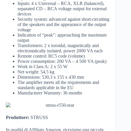
Inputs: 4 x Universal – RCA, XLR (balanced),
separated CD – RCA voltage output for external
devices
Security system: advanced against short-circuiting
of the speakers and the appearance of the output
voltage
Indication of “peak”: approaching the maximum
output
Transformers: 2 x toroidal, magnetically and
electrostatically isolated, power 2000 VA each
Remote control: RC5 code (volume)
Power consumption: 200 VA – 4 500 VA (peak)
Work in Class A: 2 x 55 W
Net weight: 54,5 kg
Dimensions: 530,3 x 155 x 430 mm
The amplifier meets all the requirements and
standards applicable in the EU
Manufacturer Warranty: 36 months
Produttore:
STRUSS
In qualità di Affiliato Amazon, riceviamo una piccola