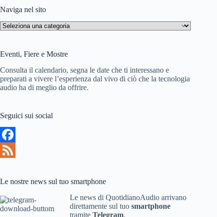
s
Naviga nel sito
t
Naviga
nel
sito
Eventi, Fiere e Mostre
Consulta il calendario, segna le date che ti interessano e
preparati a vivere l’esperienza dal vivo di ciò che la tecnologia
audio ha di meglio da offrire.
Seguici sui social
F
a
F
c
e
Le nostre news sul tuo smartphone
e
e
Le news di QuotidianoAudio arrivano
direttamente sul tuo
smartphone
b
d
tramite
Telegram
.