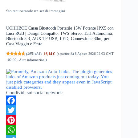
Sto recuperando un set di immagini.
UOHHBOE Cassa Bluetooth Portatile 15W Potente IPX5 con
Luci RGB | Design Compatto, TWS Stereo, 15H Autonomia,
Bluetooth 5.3, AUX TF USB, LED, Connessione 30m, per
Casa Viaggio e Feste
(
4651481
)
16,14 €
(a partire da 8 Agosto 2026 02:03 GMT
+02:00 -
Altre informazioni
)
Condividi sui social network:
F
a
T
c
w
P