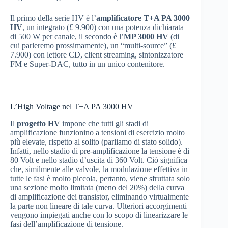
Il primo della serie HV è l’
amplificatore T+A PA 3000
HV
, un integrato (£ 9.900) con una potenza dichiarata
di 500 W per canale, il secondo è l’
MP 3000 HV
(di
cui parleremo prossimamente), un “multi-source” (£
7.900) con lettore CD, client streaming, sintonizzatore
FM e Super-DAC, tutto in un unico contenitore.
L’High Voltage nel T+A PA 3000 HV
Il
progetto HV
impone che tutti gli stadi di
amplificazione funzionino a tensioni di esercizio molto
più elevate, rispetto al solito (parliamo di stato solido).
Infatti, nello stadio di pre-amplificazione la tensione è di
80 Volt e nello stadio d’uscita di 360 Volt. Ciò significa
che, similmente alle valvole, la modulazione effettiva in
tutte le fasi è molto piccola, pertanto, viene sfruttata solo
una sezione molto limitata (meno del 20%) della curva
di amplificazione dei transistor, eliminando virtualmente
la parte non lineare di tale curva. Ulteriori accorgimenti
vengono impiegati anche con lo scopo di linearizzare le
fasi dell’amplificazione di tensione.