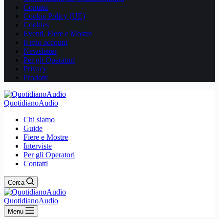
Contatti
Cookie Policy (UE)
Cookies
Eventi, Fiere e Mostre
Il mio account
Newsletter
Per gli Operatori
Privacy
Prodotti
QuotidianoAudio
Chi siamo
Guide
Fiere e Mostre
Interviste
Per gli Operatori
Contatti
Cerca
QuotidianoAudio
Menu