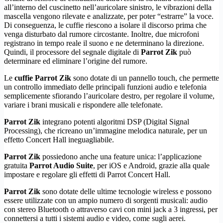
all’interno del cuscinetto nell’auricolare sinistro, le vibrazioni della
mascella vengono rilevate e analizzate, per poter “estrarre” la voce.
Di conseguenza, le cuffie riescono a isolare il discorso prima che
venga disturbato dal rumore circostante. Inoltre, due microfoni
registrano in tempo reale il suono e ne determinano la direzione.
Quindi, il processore del segnale digitale di
Parrot Zik
può
determinare ed eliminare l’origine del rumore.
Le
cuffie Parrot Zik
sono dotate di un pannello touch, che permette
un controllo immediato delle principali funzioni audio e telefonia
semplicemente sfiorando l’auricolare destro, per regolare il volume,
variare i brani musicali e rispondere alle telefonate.
Parrot Zik
integrano potenti algoritmi DSP (Digital Signal
Processing), che ricreano un’immagine melodica naturale, per un
effetto Concert Hall ineguagliabile.
Parrot Zik
possiedono anche una feature unica: l’applicazione
gratuita
Parrot Audio Suite
, per iOS e Android, grazie alla quale
impostare e regolare gli effetti di Parrot Concert Hall.
Parrot Zik
sono dotate delle ultime tecnologie wireless e possono
essere utilizzate con un ampio numero di sorgenti musicali: audio
con stereo Bluetooth o attraverso cavi con mini jack a 3 ingressi, per
connettersi a tutti i sistemi audio e video, come sugli aerei.