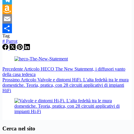
Telegram
Amazon
Wish
Email
Tag
List
Condividi
#
Parrot
Precedente
Articolo
HECO The New Statement, i diffusori vanto
della casa tedesca
Prossimo
Articolo
Valvole e dintorni HiFi. L'alta fedeltà tra le mura
domestiche. Teoria, pratica, con 28 circuiti applicativi di impianti
HiFi
Cerca nel sito