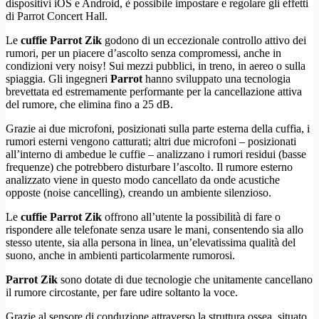
dispositivi iOS e Android, è possibile impostare e regolare gli effetti
di Parrot Concert Hall.
Le
cuffie
Parrot Zik
godono di un eccezionale controllo attivo dei
rumori, per un piacere d’ascolto senza compromessi, anche in
condizioni very noisy! Sui mezzi pubblici, in treno, in aereo o sulla
spiaggia. Gli ingegneri
Parrot
hanno sviluppato una tecnologia
brevettata ed estremamente performante per la cancellazione attiva
del rumore, che elimina fino a 25 dB.
Grazie ai due microfoni, posizionati sulla parte esterna della cuffia, i
rumori esterni vengono catturati; altri due microfoni – posizionati
all’interno di ambedue le cuffie – analizzano i rumori residui (basse
frequenze) che potrebbero disturbare l’ascolto. Il rumore esterno
analizzato viene in questo modo cancellato da onde acustiche
opposte (noise cancelling), creando un ambiente silenzioso.
Le
cuffie Parrot Zik
offrono all’utente la possibilità di fare o
rispondere alle telefonate senza usare le mani, consentendo sia allo
stesso utente, sia alla persona in linea, un’elevatissima qualità del
suono, anche in ambienti particolarmente rumorosi.
Parrot Zik
sono dotate di due tecnologie che unitamente cancellano
il rumore circostante, per fare udire soltanto la voce.
Grazie al sensore di conduzione attraverso la struttura ossea, situato