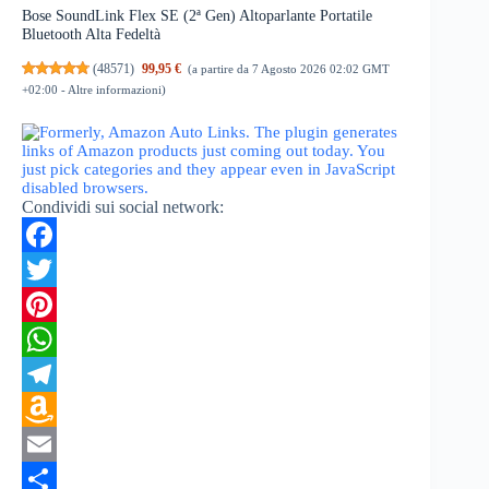
Bose SoundLink Flex SE (2ª Gen) Altoparlante Portatile
Bluetooth Alta Fedeltà
(
48571
)
99,95 €
(a partire da 7 Agosto 2026 02:02 GMT
+02:00 -
Altre informazioni
)
Condividi sui social network:
F
a
T
c
w
P
e
i
i
W
b
t
n
h
T
o
t
t
a
e
A
o
e
e
t
l
m
E