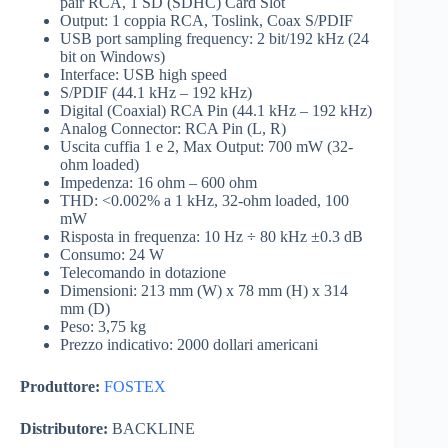
pair RCA, 1 SD (SDHC) Card Slot
Output: 1 coppia RCA, Toslink, Coax S/PDIF
USB port sampling frequency: 2 bit/192 kHz (24
bit on Windows)
Interface: USB high speed
S/PDIF (44.1 kHz – 192 kHz)
Digital (Coaxial) RCA Pin (44.1 kHz – 192 kHz)
Analog Connector: RCA Pin (L, R)
Uscita cuffia 1 e 2, Max Output: 700 mW (32-
ohm loaded)
Impedenza: 16 ohm – 600 ohm
THD: <0.002% a 1 kHz, 32-ohm loaded, 100
mW
Risposta in frequenza: 10 Hz ÷ 80 kHz ±0.3 dB
Consumo: 24 W
Telecomando in dotazione
Dimensioni: 213 mm (W) x 78 mm (H) x 314
mm (D)
Peso: 3,75 kg
Prezzo indicativo: 2000 dollari americani
Produttore:
FOSTEX
Distributore:
BACKLINE