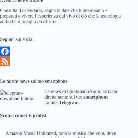
Eventi, Fiere e Mostre
Consulta il calendario, segna le date che ti interessano e
preparati a vivere l’esperienza dal vivo di ciò che la tecnologia
audio ha di meglio da offrire.
Seguici sui social
F
a
F
c
e
Le nostre news sul tuo smartphone
e
e
Le news di QuotidianoAudio arrivano
direttamente sul tuo
smartphone
b
d
tramite
Telegram
.
o
Scopri come! È gratis!
o
k
Amazon Music Unlimited, tutta la musica che vuoi, dove