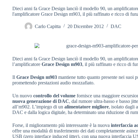
Dieci anni fa Grace Design lanciò il modello 90, un amplificatore
l'amplificatore Grace Design m903, il più raffinato e ricco di funz
Carlo Capitta
20 Dicembre 2012
DAC
Dieci anni fa Grace Design lanciò il modello 90, un amplificatore
l’amplificatore
Grace Design
m903
, il più raffinato e ricco di fu
Il
Grace Design m903
mantiene tutto quanto presente nei suoi p
promettendo prestazioni audio mozzafiato.
Un nuovo
controllo del volume
fornisce una maggiore escursion
nuova generazione di DAC
, dal rumore ultra-basso e basso jitt
all’m902. L’impiego di un
alimentatore migliore
, isolato dagli 
DAC e dalla logica digitale, ha determinato una riduzione di rumo
Forse, il miglioramento più interessante è la nuova
interfaccia a
offre una modalità di trasferimento dei dati completamente asincr
USB (zero interface induced jitter), con una nuova interfaccia