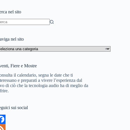
rca nel sito
essun
sultato
viga nel sito
aviga
l
to
enti, Fiere e Mostre
nsulta il calendario, segna le date che ti
teressano e preparati a vivere l’esperienza dal
vo di ciò che la tecnologia audio ha di meglio da
frire.
guici sui social