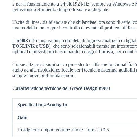
2 per il funzionamento a 24 bit/192 kHz, sempre su Windows e M
perfezionato strumento di riproduzione audiophile.
Uscite di linea, sia bilanciate che sbilanciate, ora sono di serie, 
una modalità mono, per il controllo di eventuali problemi di fas
L’
m903
offre una gamma completa di ingressi analogici e digitali
TOSLINK e USB
), che sono selezionabili tramite un interrutto
optional è previsto un telecomando a raggi infrarossi, per i control
Grazie alle prestazioni senza precedenti e alla sue funzionalità, l’
audio ad alta risoluzione. Ideale per i tecnici mastering, audiofili 
sempre nuove profondità sonore.
Caratteristiche tecniche del Grace Design m903
Specifications Analog In
Gain
Headphone output, volume at max, trim at +9.5