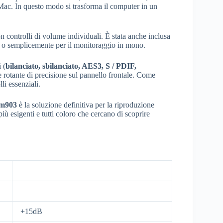
ac. In questo modo si trasforma il computer in un
con controlli di volume individuali. È stata anche inclusa
e, o semplicemente per il monitoraggio in mono.
 (
bilanciato, sbilanciato, AES3, S / PDIF,
re rotante di precisione sul pannello frontale. Come
li essenziali.
m903
è la soluzione definitiva per la riproduzione
più esigenti e tutti coloro che cercano di scoprire
+15dB