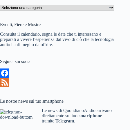
t
Naviga
nel
sito
Eventi, Fiere e Mostre
Consulta il calendario, segna le date che ti interessano e
preparati a vivere l’esperienza dal vivo di ciò che la tecnologia
audio ha di meglio da offrire.
Seguici sui social
F
a
F
c
e
Le nostre news sul tuo smartphone
e
e
Le news di QuotidianoAudio arrivano
direttamente sul tuo
smartphone
b
d
tramite
Telegram
.
o