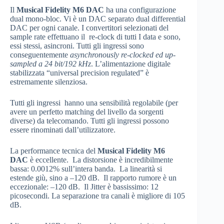
Il
Musical Fidelity M6 DAC
ha una configurazione
dual mono-bloc. Vi è un DAC separato dual differential
DAC per ogni canale. I convertitori selezionati del
sample rate effettuano il re-clock di tutti I data e sono,
essi stessi, asincroni. Tutti gli ingressi sono
conseguentemente
asynchronously re-clocked ed up-
sampled a 24 bit/192 kHz
. L’alimentazione digitale
stabilizzata “universal precision regulated” è
estremamente silenziosa.
Tutti gli ingressi hanno una sensibilità regolabile (per
avere un perfetto matching del livello da sorgenti
diverse) da telecomando. Tutti gli ingressi possono
essere rinominati dall’utilizzatore.
La performance tecnica del
Musical Fidelity M6
DAC
è eccellente. La distorsione è incredibilmente
bassa: 0.0012% sull’intera banda. La linearità si
estende giù, sino a –120 dB. Il rapporto rumore è un
eccezionale: –120 dB. Il Jitter è bassissimo: 12
picosecondi. La separazione tra canali è migliore di 105
dB.