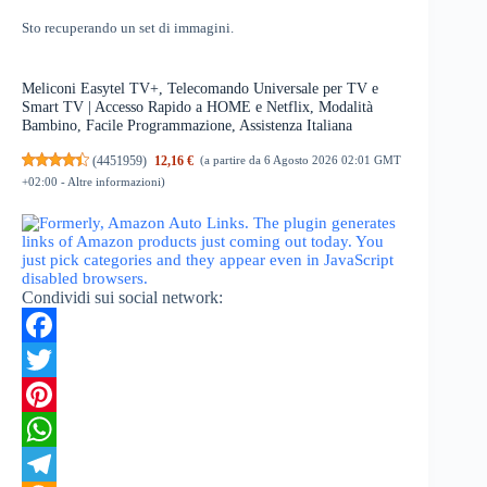
Sto recuperando un set di immagini.
Meliconi Easytel TV+, Telecomando Universale per TV e
Smart TV | Accesso Rapido a HOME e Netflix, Modalità
Bambino, Facile Programmazione, Assistenza Italiana
(
4451959
)
12,16 €
(a partire da 6 Agosto 2026 02:01 GMT
+02:00 -
Altre informazioni
)
Condividi sui social network:
F
a
T
c
w
P
e
i
i
W