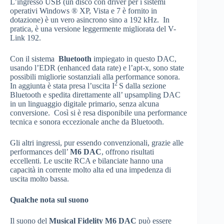
L’ingresso USB (un disco con driver per i sistemi
operativi Windows ® XP, Vista e 7 è fornito in
dotazione) è un vero asincrono sino a 192 kHz. In
pratica, è una versione leggermente migliorata del V-
Link 192.
Con il sistema
Bluetooth
impiegato in questo DAC,
usando l’EDR (enhanced data rate) e l’apt-x, sono state
possibili migliorie sostanziali alla performance sonora.
2
In aggiunta è stata presa l’uscita I
S dalla sezione
Bluetooth e spedita direttamente all’ upsampling DAC
in un linguaggio digitale primario, senza alcuna
conversione. Così si è resa disponibile una performance
tecnica e sonora eccezionale anche da Bluetooth.
Gli altri ingressi, pur essendo convenzionali, grazie alle
performances dell’
M6 DAC
, offrono risultati
eccellenti. Le uscite RCA e bilanciate hanno una
capacità in corrente molto alta ed una impedenza di
uscita molto bassa.
Qualche nota sul suono
Il suono del
Musical Fidelity M6 DAC
può essere