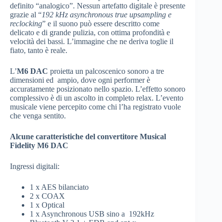
definito “analogico”. Nessun artefatto digitale è presente
grazie al “
192 kHz asynchronous true upsampling e
reclocking
” e il suono può essere descritto come
delicato e di grande pulizia, con ottima profondità e
velocità dei bassi. L’immagine che ne deriva toglie il
fiato, tanto è reale.
L’
M6 DAC
proietta un palcoscenico sonoro a tre
dimensioni ed ampio, dove ogni performer è
accuratamente posizionato nello spazio. L’effetto sonoro
complessivo è di un ascolto in completo relax. L’evento
musicale viene percepito come chi l’ha registrato vuole
che venga sentito.
Alcune caratteristiche del convertitore Musical
Fidelity M6 DAC
Ingressi digitali:
1 x AES bilanciato
2 x COAX
1 x Optical
1 x Asynchronous USB sino a 192kHz