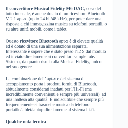
Il
convertitore Musical Fidelity M6 DAC
, cosa del
tutto inusuale, è anche dotato di un ricevitore Bluetooth
V 2.1 apt-x (up to 24 bit/48 kHz), per poter dare una
risposta a chi immagazzina musica su telefoni portatili, o
su altre unità mobili, come i tablet.
Questo
ricevitore Bluetooth
apt-x è di elevate qualità
ed è dotato di una sua alimentazione separata.
Interessante è sapere che è stato preso l’I2 S dal modulo
ed inviato direttamente ai convertitori sample rate.
Sistema, da quanto risulta alla Musical Fidelity, unico
nel suo genere.
La combinazione dell’ apt-x e del sistema di
accoppiamento porta i prodotti forniti di Bluetooth,
abitualmente considerati inadatti per l’Hi-Fi (ma
incredibilmente convenienti e sempre più universali), ad
una inattesa alta qualità. È indiscutibile che sempre più
frequentemente si trasmette musica da telefono
portatile/tablet/laptop direttamente al sistema hi-fi.
Qualche nota tecnica