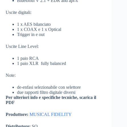
Bluetooth V 2.1 + EDR and apt-x
Uscite digitali:
1 x AES bilanciato
1 x COAX e 1 x Optical
Trigger in e out
Uscite Line Level:
1 paio RCA
1 paio XLR fully balanced
Note:
de-enfasi selezionabile con selettore
due rapporti filtro digitale diversi
Per ulteriori info e specifiche tecniche, scarica il
PDF
Produttore:
MUSICAL FIDELITY
Distributore:
SO