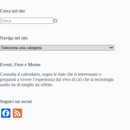
st
Cerca nel sito
Nessun
risultato
Naviga nel sito
Naviga
nel
sito
Eventi, Fiere e Mostre
Consulta il calendario, segna le date che ti interessano e
preparati a vivere l’esperienza dal vivo di ciò che la tecnologia
audio ha di meglio da offrire.
Seguici sui social
Fa
Fe
ce
ed