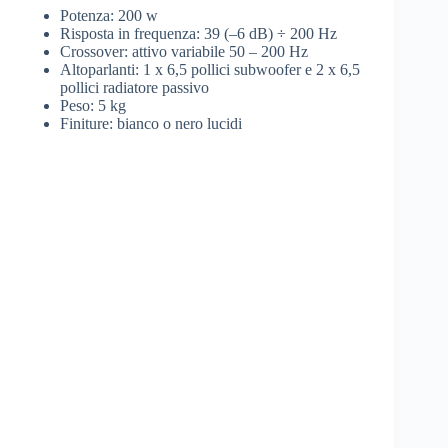
Potenza: 200 w
Risposta in frequenza: 39 (–6 dB) ÷ 200 Hz
Crossover: attivo variabile 50 – 200 Hz
Altoparlanti: 1 x 6,5 pollici subwoofer e 2 x 6,5
pollici radiatore passivo
Peso: 5 kg
Finiture: bianco o nero lucidi