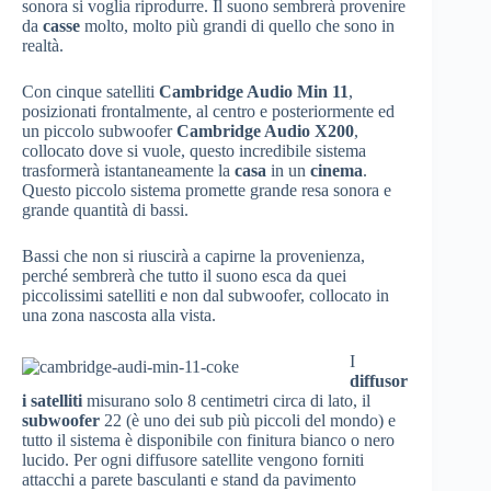
sonora si voglia riprodurre. Il suono sembrerà provenire
da
casse
molto, molto più grandi di quello che sono in
realtà.
Con cinque satelliti
Cambridge Audio Min 11
,
posizionati frontalmente, al centro e posteriormente ed
un piccolo subwoofer
Cambridge Audio X200
,
collocato dove si vuole, questo incredibile sistema
trasformerà istantaneamente la
casa
in un
cinema
.
Questo piccolo sistema promette grande resa sonora e
grande quantità di bassi.
Bassi che non si riuscirà a capirne la provenienza,
perché sembrerà che tutto il suono esca da quei
piccolissimi satelliti e non dal subwoofer, collocato in
una zona nascosta alla vista.
I
diffusor
i satelliti
misurano solo 8 centimetri circa di lato, il
subwoofer
22 (è uno dei sub più piccoli del mondo) e
tutto il sistema è disponibile con finitura bianco o nero
lucido. Per ogni diffusore satellite vengono forniti
attacchi a parete basculanti e stand da pavimento