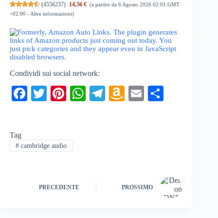
(
4556237
)
14,56 €
(a partire da 6 Agosto 2026 02:01 GMT
+02:00 -
Altre informazioni
)
Condividi sui social network:
Fa
T
Pi
W
Te
A
E
C
ce
wi
nt
ha
le
m
m
on
bo
tte
er
ts
gr
az
ail
di
Tag
ok
r
es
A
a
on
vi
#
cambridge audio
t
pp
m
W
di
is
h
PRECEDENTE
PROSSIMO
Li