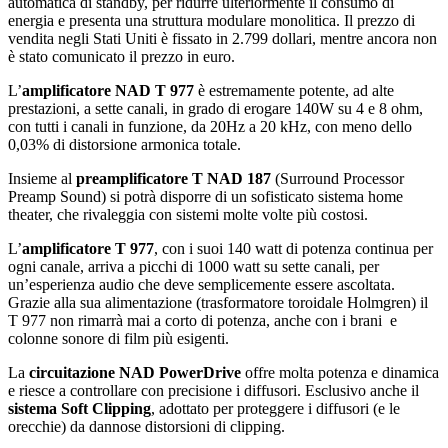
automatica di standby, per ridurre ulteriormente il consumo di
energia e presenta una struttura modulare monolitica. Il prezzo di
vendita negli Stati Uniti è fissato in 2.799 dollari, mentre ancora non
è stato comunicato il prezzo in euro.
L’
amplificatore NAD T 977
è estremamente potente, ad alte
prestazioni, a sette canali, in grado di erogare 140W su 4 e 8 ohm,
con tutti i canali in funzione, da 20Hz a 20 kHz, con meno dello
0,03% di distorsione armonica totale.
Insieme al
preamplificatore T NAD 187
(Surround Processor
Preamp Sound) si potrà disporre di un sofisticato sistema home
theater, che rivaleggia con sistemi molte volte più costosi.
L’
amplificatore T 977
, con i suoi 140 watt di potenza continua per
ogni canale, arriva a picchi di 1000 watt su sette canali, per
un’esperienza audio che deve semplicemente essere ascoltata.
Grazie alla sua alimentazione (trasformatore toroidale Holmgren) il
T 977 non rimarrà mai a corto di potenza, anche con i brani e
colonne sonore di film più esigenti.
La
circuitazione NAD PowerDrive
offre molta potenza e dinamica
e riesce a controllare con precisione i diffusori. Esclusivo anche il
sistema Soft Clipping
, adottato per proteggere i diffusori (e le
orecchie) da dannose distorsioni di clipping.