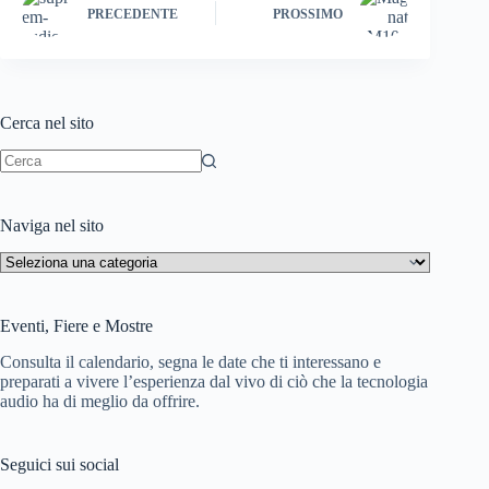
m
W
i
PRECEDENTE
PROSSIMO
i
v
s
i
h
d
Cerca nel sito
L
i
i
Nessun
risultato
s
Naviga nel sito
t
Naviga
nel
sito
Eventi, Fiere e Mostre
Consulta il calendario, segna le date che ti interessano e
preparati a vivere l’esperienza dal vivo di ciò che la tecnologia
audio ha di meglio da offrire.
Seguici sui social