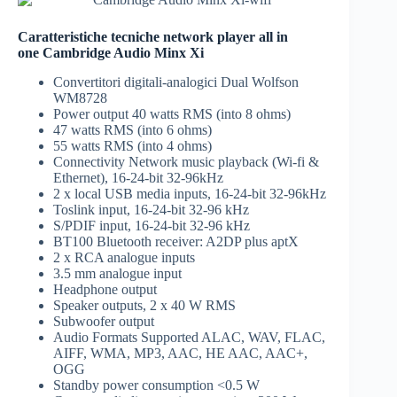
Caratteristiche tecniche network player all in
one Cambridge Audio Minx Xi
Convertitori digitali-analogici Dual Wolfson
WM8728
Power output 40 watts RMS (into 8 ohms)
47 watts RMS (into 6 ohms)
55 watts RMS (into 4 ohms)
Connectivity Network music playback (Wi-fi &
Ethernet), 16-24-bit 32-96kHz
2 x local USB media inputs, 16-24-bit 32-96kHz
Toslink input, 16-24-bit 32-96 kHz
S/PDIF input, 16-24-bit 32-96 kHz
BT100 Bluetooth receiver: A2DP plus aptX
2 x RCA analogue inputs
3.5 mm analogue input
Headphone output
Speaker outputs, 2 x 40 W RMS
Subwoofer output
Audio Formats Supported ALAC, WAV, FLAC,
AIFF, WMA, MP3, AAC, HE AAC, AAC+,
OGG
Standby power consumption <0.5 W