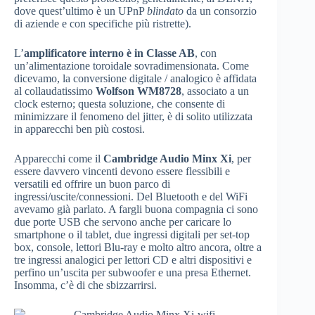
dove quest’ultimo è un UPnP
blindato
da un consorzio
di aziende e con specifiche più ristrette).
L’
amplificatore interno è in Classe AB
, con
un’alimentazione toroidale sovradimensionata. Come
dicevamo, la conversione digitale / analogico è affidata
al collaudatissimo
Wolfson WM8728
, associato a un
clock esterno; questa soluzione, che consente di
minimizzare il fenomeno del jitter, è di solito utilizzata
in apparecchi ben più costosi.
Apparecchi come il
Cambridge Audio Minx Xi
, per
essere davvero vincenti devono essere flessibili e
versatili ed offrire un buon parco di
ingressi/uscite/connessioni. Del Bluetooth e del WiFi
avevamo già parlato. A fargli buona compagnia ci sono
due porte USB che servono anche per caricare lo
smartphone o il tablet, due ingressi digitali per set-top
box, console, lettori Blu-ray e molto altro ancora, oltre a
tre ingressi analogici per lettori CD e altri dispositivi e
perfino un’uscita per subwoofer e una presa Ethernet.
Insomma, c’è di che sbizzarrirsi.