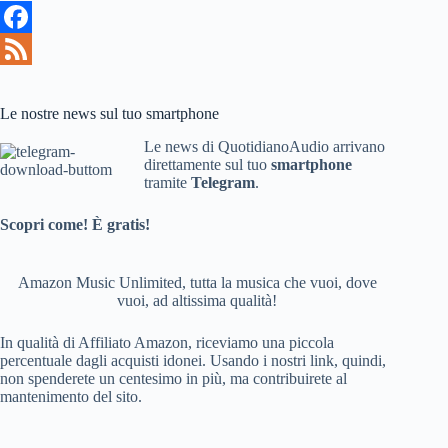
F
a
F
c
e
Le nostre news sul tuo smartphone
e
e
Le news di QuotidianoAudio arrivano
direttamente sul tuo
smartphone
b
d
tramite
Telegram
.
o
Scopri come! È gratis!
o
k
Amazon Music Unlimited, tutta la musica che vuoi, dove
vuoi, ad altissima qualità!
In qualità di Affiliato Amazon, riceviamo una piccola
percentuale dagli acquisti idonei. Usando i nostri link, quindi,
non spenderete un centesimo in più, ma contribuirete al
mantenimento del sito.