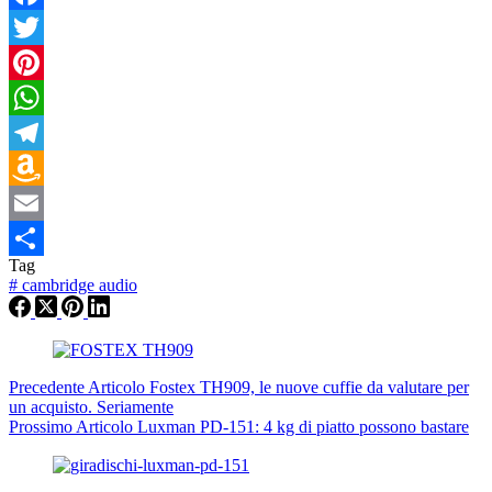
Facebook
Twitter
Pinterest
WhatsApp
Telegram
Amazon
Wish
Email
Tag
List
Condividi
#
cambridge audio
Precedente
Articolo
Fostex TH909, le nuove cuffie da valutare per
un acquisto. Seriamente
Prossimo
Articolo
Luxman PD-151: 4 kg di piatto possono bastare