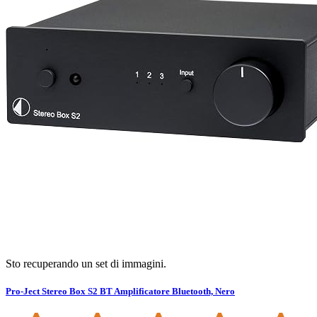
Sto recuperando un set di immagini.
Pro-Ject Stereo Box S2 BT Amplificatore Bluetooth, Nero