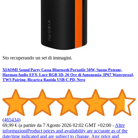
Sto recuperando un set di immagini.
XIAOMI Sound Party Cassa Bluetooth Portatile 50W, Suono Potente,
Harman Audio EFX, Luce RGB 3D, 26 Ore di Autonomia, IP67 Waterproof,
TWS Pairing, Ricarica Rapida USB-C PD, Nero
(
465434
)
69,99 €
(a partire da 7 Agosto 2026 02:02 GMT +02:00 -
Altre
informazioni
Product prices and availability are accurate as of the
date/time indicated and are subject to change. Any price and