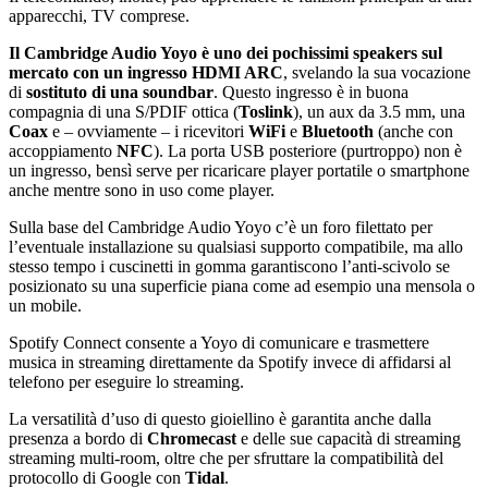
apparecchi, TV comprese.
Il Cambridge Audio Yoyo è uno dei pochissimi speakers sul
mercato con un ingresso HDMI ARC
, svelando la sua vocazione
di
sostituto di una soundbar
. Questo ingresso è in buona
compagnia di una S/PDIF ottica (
Toslink
), un aux da 3.5 mm, una
Coax
e – ovviamente – i ricevitori
WiFi
e
Bluetooth
(anche con
accoppiamento
NFC
). La porta USB posteriore (purtroppo) non è
un ingresso, bensì serve per ricaricare player portatile o smartphone
anche mentre sono in uso come player.
Sulla base del Cambridge Audio Yoyo c’è un foro filettato per
l’eventuale installazione su qualsiasi supporto compatibile, ma allo
stesso tempo i cuscinetti in gomma garantiscono l’anti-scivolo se
posizionato su una superficie piana come ad esempio una mensola o
un mobile.
Spotify Connect consente a Yoyo di comunicare e trasmettere
musica in streaming direttamente da Spotify invece di affidarsi al
telefono per eseguire lo streaming.
La versatilità d’uso di questo gioiellino è garantita anche dalla
presenza a bordo di
Chromecast
e delle sue capacità di streaming
streaming multi-room, oltre che per sfruttare la compatibilità del
protocollo di Google con
Tidal
.