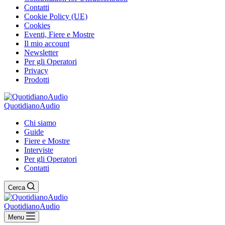
Contatti
Cookie Policy (UE)
Cookies
Eventi, Fiere e Mostre
Il mio account
Newsletter
Per gli Operatori
Privacy
Prodotti
QuotidianoAudio
Chi siamo
Guide
Fiere e Mostre
Interviste
Per gli Operatori
Contatti
Cerca
QuotidianoAudio
Menu