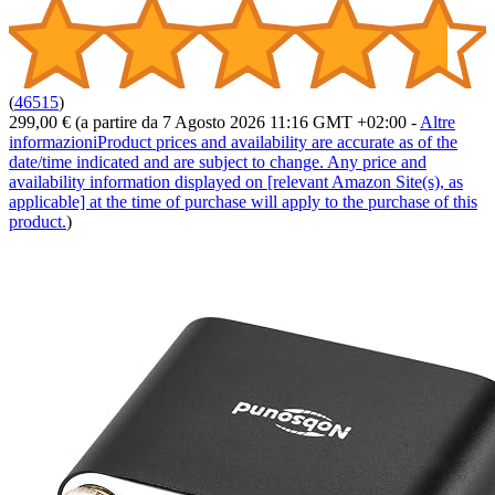
(
46515
)
299,00 €
(a partire da 7 Agosto 2026 11:16 GMT +02:00 -
Altre
informazioni
Product prices and availability are accurate as of the
date/time indicated and are subject to change. Any price and
availability information displayed on [relevant Amazon Site(s), as
applicable] at the time of purchase will apply to the purchase of this
product.
)