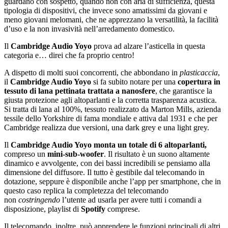
guardano con sospetto, quando non con aria di sufficienza, questa
tipologia di dispositivi, che invece sono amatissimi da giovani e
meno giovani melomani, che ne apprezzano la versatilità, la facilità
d’uso e la non invasività nell’arredamento domestico.
Il
Cambridge Audio Yoyo
prova ad alzare l’asticella in questa
categoria e… direi che fa proprio centro!
A dispetto di molti suoi concorrenti, che abbondano in
plasticaccia
,
il
Cambridge Audio Yoyo
si fa subito notare per una
copertura in
tessuto di lana pettinata trattata a nanosfere
, che garantisce la
giusta protezione agli altoparlanti e la corretta trasparenza acustica.
Si tratta di lana al 100%, tessuto realizzato da Marton Mills, azienda
tessile dello Yorkshire di fama mondiale e attiva dal 1931 e che per
Cambridge realizza due versioni, una dark grey e una light grey.
Il
Cambridge Audio Yoyo monta un totale di 6 altoparlanti,
compreso un
mini-sub-woofer
. Il risultato è un suono altamente
dinamico e avvolgente, con dei bassi incredibili se pensiamo alla
dimensione del diffusore. Il tutto è gestibile dal telecomando in
dotazione, seppure è disponibile anche l’app per smartphone, che in
questo caso replica la completezza del telecomando
non
costringendo
l’utente ad usarla per avere tutti i comandi a
disposizione, playlist di
Spotify
comprese.
Il telecomando, inoltre, può apprendere le funzioni principali di altri