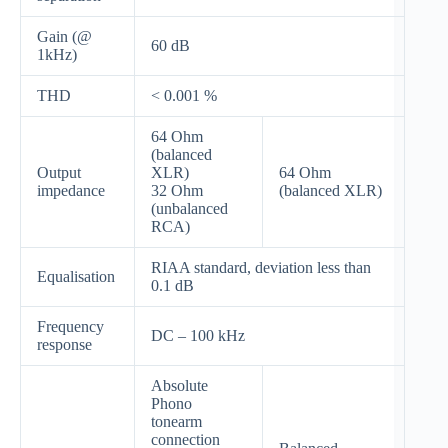
Gain (@
60 dB
1kHz)
THD
< 0.001 %
64 Ohm
(balanced
Output
XLR)
64 Ohm
impedance
32 Ohm
(balanced XLR)
(unbalanced
RCA)
RIAA standard, deviation less than
Equalisation
0.1 dB
Frequency
DC – 100 kHz
response
Absolute
Phono
tonearm
connection