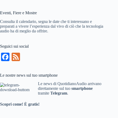
nel
sito
Eventi, Fiere e Mostre
Consulta il calendario, segna le date che ti interessano e
preparati a vivere l’esperienza dal vivo di ciò che la tecnologia
audio ha di meglio da offrire.
Seguici sui social
Fa
Fe
ce
ed
bo
Le nostre news sul tuo smartphone
ok
Le news di QuotidianoAudio arrivano
direttamente sul tuo
smartphone
tramite
Telegram
.
Scopri come! È gratis!