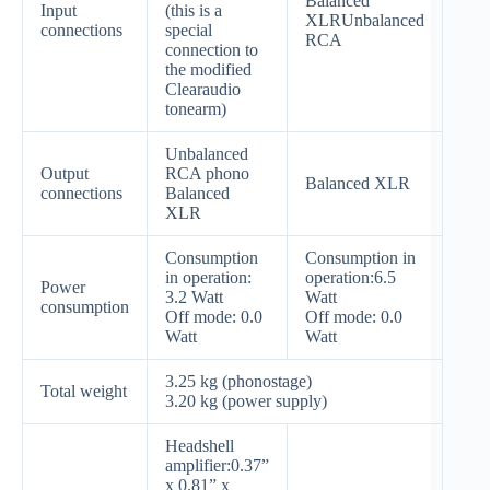
Balanced
Input
(this is a
XLRUnbalanced
connections
special
RCA
connection to
the modified
Clearaudio
tonearm)
Unbalanced
Output
RCA phono
Balanced XLR
connections
Balanced
XLR
Consumption
Consumption in
in operation:
operation:6.5
Power
3.2 Watt
Watt
consumption
Off mode: 0.0
Off mode: 0.0
Watt
Watt
3.25 kg (phonostage)
Total weight
3.20 kg (power supply)
Headshell
amplifier:0.37”
x 0.81” x