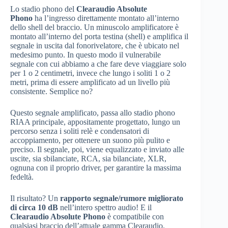
Lo stadio phono del
Clearaudio Absolute
Phono
ha l’ingresso direttamente montato all’interno
dello shell del braccio. Un minuscolo amplificatore è
montato all’interno del porta testina (shell) e amplifica il
segnale in uscita dal fonorivelatore, che è ubicato nel
medesimo punto. In questo modo il vulnerabile
segnale con cui abbiamo a che fare deve viaggiare solo
per 1 o 2 centimetri, invece che lungo i soliti 1 o 2
metri, prima di essere amplificato ad un livello più
consistente. Semplice no?
Questo segnale amplificato, passa allo stadio phono
RIAA principale, appositamente progettato, lungo un
percorso senza i soliti relè e condensatori di
accoppiamento, per ottenere un suono più pulito e
preciso. Il segnale, poi, viene equalizzato e inviato alle
uscite, sia sbilanciate, RCA, sia bilanciate, XLR,
ognuna con il proprio driver, per garantire la massima
fedeltà.
Il risultato? Un
rapporto segnale/rumore migliorato
di circa 10 dB
nell’intero spettro audio! E il
Clearaudio Absolute Phono
è compatibile con
qualsiasi braccio dell’attuale gamma Clearaudio.