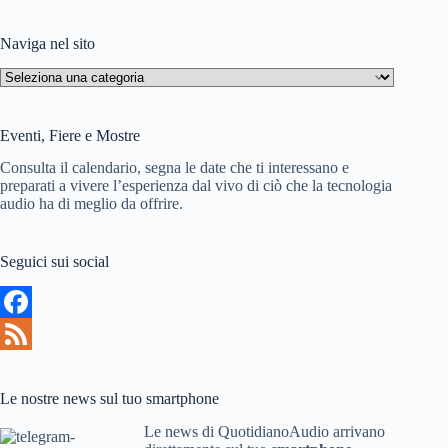
Nessun
risultato
Naviga nel sito
Naviga
nel
sito
Eventi, Fiere e Mostre
Consulta il calendario, segna le date che ti interessano e
preparati a vivere l’esperienza dal vivo di ciò che la tecnologia
audio ha di meglio da offrire.
Seguici sui social
F
a
F
c
e
Le nostre news sul tuo smartphone
e
e
Le news di QuotidianoAudio arrivano