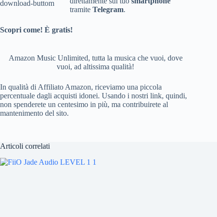
direttamente sul tuo
smartphone
b
d
tramite
Telegram
.
o
Scopri come! È gratis!
o
k
Amazon Music Unlimited, tutta la musica che vuoi, dove
vuoi, ad altissima qualità!
In qualità di Affiliato Amazon, riceviamo una piccola
percentuale dagli acquisti idonei. Usando i nostri link, quindi,
non spenderete un centesimo in più, ma contribuirete al
mantenimento del sito.
Articoli correlati